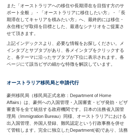
また「オーストラリアへの移住や長期滞在を目指す方のサ
ポート全般 」・「オーストラリアに移住したい方」・「長
期滞在してキャリアを積みたい方」へ、最終的には移住・
永住権ビザ取得を目標とした、最適なシナリオをご提案さ
せて頂きます。
上記インデックスより、必要な情報をお探しください。メ
インタブとサブタブがあり、各メインタブをクリックする
と、各テーマに沿ったサブタブが下位に表示されます。各
ページにて該当ビザの細かな特徴を解説しています。
オーストラリア移民局と申請代行
豪州移民局（移民局正式名称：Department of Home
Affairs）は、豪州への入国管理・入国審査・ビザ発効・ビザ
審査等を全て統括する政府機関です。日本の法務省入国管
理局（Immigration Bureau）同様、オーストラリアにおける
出入国管理、外国人登録、難民認定という行政事務を併せ
て管轄します。完全に独立したDepartment(省)であり、法務