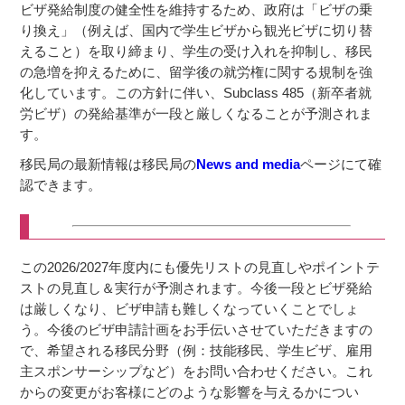
ビザ発給制度の健全性を維持するため、政府は「ビザの乗
り換え」（例えば、国内で学生ビザから観光ビザに切り替
えること）を取り締まり、学生の受け入れを抑制し、移民
の急増を抑えるために、留学後の就労権に関する規制を強
化しています。この方針に伴い、Subclass 485（新卒者就
労ビザ）の発給基準が一段と厳しくなることが予測されま
す。
移民局の最新情報は移民局の
News and media
ページにて確
認できます。
この2026/2027年度内にも優先リストの見直しやポイントテ
ストの見直し＆実行が予測されます。今後一段とビザ発給
は厳しくなり、ビザ申請も難しくなっていくことでしょ
う。今後のビザ申請計画をお手伝いさせていただきますの
で、希望される移民分野（例：技能移民、学生ビザ、雇用
主スポンサーシップなど）をお問い合わせください。これ
からの変更がお客様にどのような影響を与えるかについ