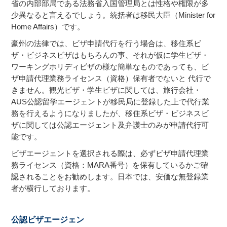
省の内部部局である法務省入国管理局とは性格や権限が多
少異なると言えるでしょう。統括者は移民大臣（Minister for
Home Affairs）です。
豪州の法律では、ビザ申請代行を行う場合は、移住系ビ
ザ・ビジネスビザはもちろんの事、それが仮に学生ビザ・
ワーキングホリディビザの様な簡単なものであっても、ビ
ザ申請代理業務ライセンス（資格）保有者でないと 代行で
きません。観光ビザ・学生ビザに関しては、旅行会社・
AUS公認留学エージェントが移民局に登録した上で代行業
務を行えるようになりましたが、移住系ビザ・ビジネスビ
ザに関しては公認エージェント及弁護士のみが申請代行可
能です。
ビザエージェントを選択される際は、必ずビザ申請代理業
務ライセンス（資格：MARA番号）を保有しているかご確
認されることをお勧めします。日本では、安価な無登録業
者が横行しております。
公認ビザエージェン