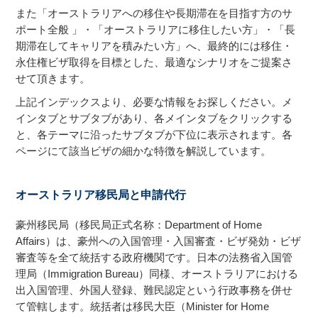
また「オーストラリアへの移住や長期滞在を目指す方のサ
ポート全般 」・「オーストラリアに移住したい方」・「長
期滞在してキャリアを積みたい方」へ、最終的には移住・
永住権ビザ取得を目標とした、最適なシナリオをご提案さ
せて頂きます。
上記インデックスより、必要な情報をお探しください。メ
インタブとサブタブがあり、各メインタブをクリックする
と、各テーマに沿ったサブタブが下位に表示されます。各
ページにて該当ビザの細かな特徴を解説しています。
オーストラリア移民局と申請代行
豪州移民局（移民局正式名称：Department of Home
Affairs）は、豪州への入国管理・入国審査・ビザ発効・ビザ
審査等を全て統括する政府機関です。日本の法務省入国管
理局（Immigration Bureau）同様、オーストラリアにおける
出入国管理、外国人登録、難民認定という行政事務を併せ
て管轄します。統括者は移民大臣（Minister for Home