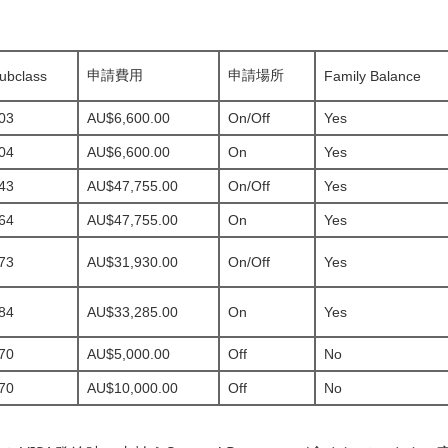
申請費用
申請場所
ubclass
Family Balance
03
AU$6,600.00
On/Off
Yes
04
AU$6,600.00
On
Yes
43
AU$47,755.00
On/Off
Yes
64
AU$47,755.00
On
Yes
73
AU$31,930.00
On/Off
Yes
84
AU$33,285.00
On
Yes
70
AU$5,000.00
Off
No
70
AU$10,000.00
Off
No