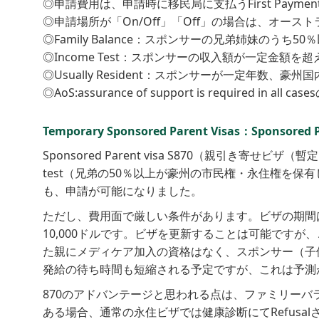
◎申請費用は、申請時に移民局に支払うFirst Payme
◎申請場所が「On/Off」「Off」の場合は、オー
◎Family Balance：スポンサーの兄弟姉妹の
◎Income Test：スポンサーの収入額が一定金額
◎Usually Resident：スポンサーが一定年数、
◎AoS:assurance of support is required in all 
Temporary Sponsored Parent Visas：Sponsored P
Sponsored Parent visa S870（親引き寄せビ
test（兄弟の50％以上が豪州の市民権・永住権を
も、申請が可能になりました。
ただし、費用面で厳しい条件があります。ビザの期間は
10,000ドルです。ビザを更新することは可能です
た親にメディケア加入の資格はなく、スポンサー（子供
発給の待ち時間も短縮される予定ですが、これは予測が
870のアドバンテージと思われる点は、ファミリー
ある場合、通常の永住ビザでは健康診断にてRefus