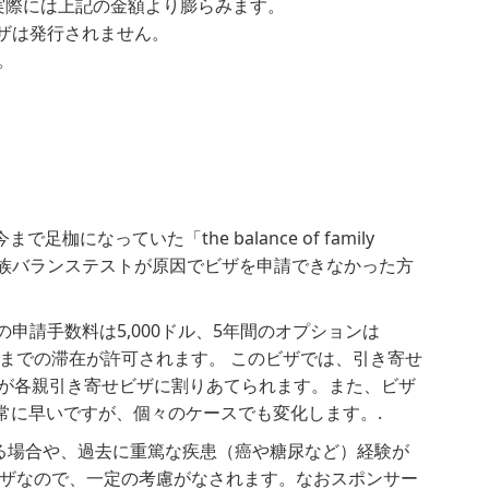
ます。実際には上記の金額より膨らみます。
ビザは発行されません。
。
足枷になっていた「the balance of family
家族バランステストが原因でビザを申請できなかった方
申請手数料は5,000ドル、5年間のオプションは
年までの滞在が許可されます。 このビザでは、引き寄せ
給が各親引き寄せビザに割りあてられます。また、ビザ
常に早いですが、個々のケースでも変化します。.
る場合や、過去に重篤な疾患（癌や糖尿など）経験が
定ビザなので、一定の考慮がなされます。なおスポンサー