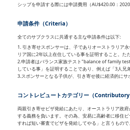
シップを申請する際には申請費用（AU$420.00：20
申請条件（Criteria）
全てのサブクラスに共通する主な申請条件は以下:
1. 引き寄せスポンサーは、子でありオーストラリ
リア国に2年以上在住している事を証明すること。ただしS
2.申請者はバランス家族テスト"balance of fa
している事」を証明することであり、例えば「3人兄
3.スポンサーとなる子供が、引き寄せ後に経済的にサポートできる事の証明
コントレビュートカテゴリー（Contributory Par
両親引き寄せビザ発給にあたり、オーストラリア政府
する義務を負います。その為、安易に高齢者に移住ビザ
すれば短い審査でビザを発給してやる」と言うもので