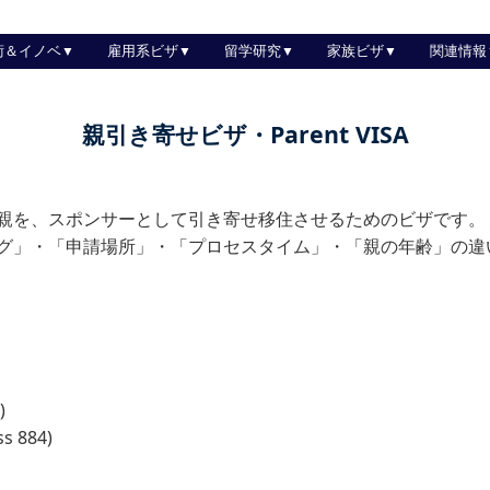
術＆イノベ
雇用系ビザ
留学研究
家族ビザ
関連情報
親引き寄せビザ・Parent VISA
親を、スポンサーとして引き寄せ移住させるためのビザです。
グ」・「申請場所」・「プロセスタイム」・「親の年齢」の違
)
ss 884)