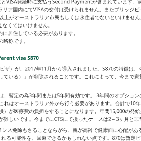
ntとVISA発給時に支払うSecond Paymentが含まれてい
ストラリア国内にてVISAの交付は受けられません。またブリッジ
うち50％以上がオーストラリア市民もしくは永住者でないといけません
を超えなくてはいけません。
豪州国内に居住している必要があります。
casesの略称です。
arent visa S870
ザ（暫定ビザ）が、2017年11月から導入されました。S870の特徴は、今まで
保有している）」が削除されることです。これによって、今まで
、暫定の為3年間または5年間有効です。 3年間のオプションの
が、これはオーストラリア外から行う必要があります。合計で10
）が医療費の負担をすることになります。年間15,000の発
難しいです。今までにCTSにて扱ったケースは2～3ヶ月と非
バランス免除もさることならがら、親が高齢で健康面に心配があ
alされる可能性を、回避できるかもしれない点です。870は暫