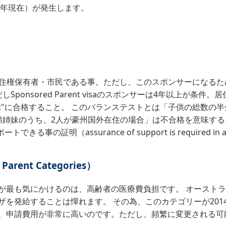
20年現在）が発生します。
ア永住権保有者・市民である事。ただし、このスポンサーになる
ponsored Parent visaのスポンサーは4年以上が
mily test"に合格すること。 このバランステストとは「子供の
弟姉妹のうち、2人が豪州国外在住の場合」は不合格を意味する
（assurance of support is required in all
ent Categories）
が最も気にかけるのは、高齢者の医療費負担です。 オースト
を発給することは憚れます。 その為、このカテゴリーが201
、申請費用が非常に高いのです。ただし、頻繁に変更される可