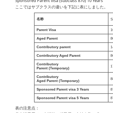
Sponsored Parent visa (subclass 870) 10 Years
ここではサブクラスの違いを下記に表にしました。
名称
S
Parent Visa
1
Aged Parent
8
Contributory parent
1
Contributory Aged Parent
8
Contributory
1
Parent (Temporary)
Contributory
8
Aged Parent (Temporary)
Sponsored Parent visa 3 Years
8
Sponsored Parent visa 5 Years
8
表の注意点：